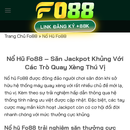
Bỏ
qua
nội
dung
LINK ĐĂNG KÝ +88K
Trang Chủ Fo88
»
Nổ Hũ Fo88
Nổ Hũ Fo88 – Săn Jackpot Khủng Với
Các Trò Quay Xèng Thú Vị
Nổ hũ Fo88
được đông đảo người chơi săn đón khi sở
hữu hệ thống máy quay xèng với rất nhiều chủ đề mới lạ,
thú vị. Kèm theo sự trải nghiệm hấp dẫn thông qua hệ
thống tính năng ưu việt được cập nhật. Đặc biệt, các tay
cược may mắn kích hoạt Jackpot còn có cơ hội đổi đời
nhanh chóng với mức thưởng cực khủng.
Nổ hũ Fo88 trải nghiệm săn thưởng cực