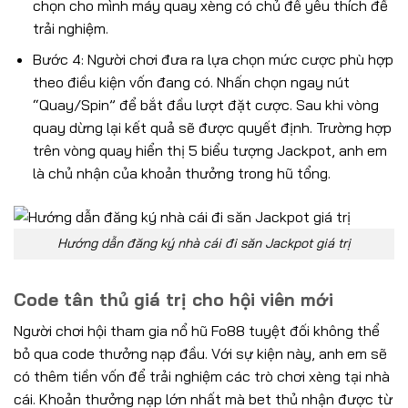
chọn cho mình máy quay xèng có chủ đề yêu thích để
trải nghiệm.
Bước 4: Người chơi đưa ra lựa chọn mức cược phù hợp
theo điều kiện vốn đang có. Nhấn chọn ngay nút
“Quay/Spin” để bắt đầu lượt đặt cược. Sau khi vòng
quay dừng lại kết quả sẽ được quyết định. Trường hợp
trên vòng quay hiển thị 5 biểu tượng Jackpot, anh em
là chủ nhận của khoản thưởng trong hũ tổng.
Hướng dẫn đăng ký nhà cái đi săn Jackpot giá trị
Code tân thủ giá trị cho hội viên mới
Người chơi hội tham gia nổ hũ Fo88 tuyệt đối không thể
bỏ qua code thưởng nạp đầu. Với sự kiện này, anh em sẽ
có thêm tiền vốn để trải nghiệm các trò chơi xèng tại nhà
cái. Khoản thưởng nạp lớn nhất mà bet thủ nhận được từ