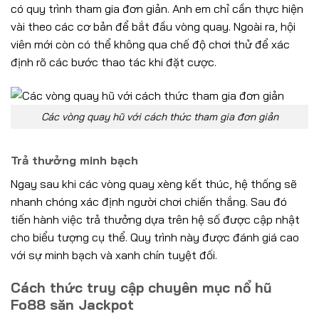
có quy trình tham gia đơn giản. Anh em chỉ cần thực hiện
vài theo các cơ bản để bắt đầu vòng quay. Ngoài ra, hội
viên mới còn có thể không qua chế độ chơi thử để xác
định rõ các bước thao tác khi đặt cược.
Các vòng quay hũ với cách thức tham gia đơn giản
Trả thưởng minh bạch
Ngay sau khi các vòng quay xèng kết thúc, hệ thống sẽ
nhanh chóng xác định người chơi chiến thắng. Sau đó
tiến hành việc trả thưởng dựa trên hệ số được cập nhật
cho biểu tượng cụ thể. Quy trình này được đánh giá cao
với sự minh bạch và xanh chín tuyệt đối.
Cách thức truy cập chuyên mục nổ hũ
Fo88 săn Jackpot