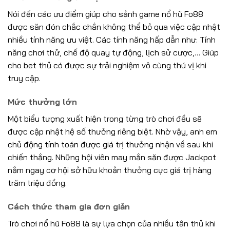
Nói đến các ưu điểm giúp cho sảnh game nổ hũ Fo88
được săn đón chắc chắn không thể bỏ qua việc cập nhật
nhiều tính năng ưu việt. Các tính năng hấp dẫn như: Tính
năng chơi thử, chế độ quay tự động, lịch sử cược,… Giúp
cho bet thủ có được sự trải nghiệm vô cùng thú vị khi
truy cập.
Mức thưởng lớn
Một biểu tượng xuất hiện trong từng trò chơi đều sẽ
được cập nhật hệ số thưởng riêng biệt. Nhờ vậy, anh em
chủ động tính toán được giá trị thưởng nhận về sau khi
chiến thắng. Những hội viên may mắn săn được Jackpot
nắm ngay cơ hội sở hữu khoản thưởng cực giá trị hàng
trăm triệu đồng.
Cách thức tham gia đơn giản
Trò chơi nổ hũ Fo88 là sự lựa chọn của nhiều tân thủ khi