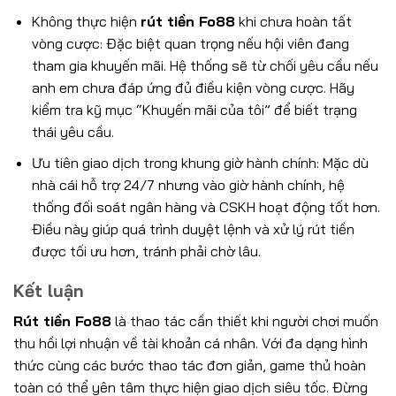
Không thực hiện
rút tiền Fo88
khi chưa hoàn tất
vòng cược: Đặc biệt quan trọng nếu hội viên đang
tham gia khuyến mãi. Hệ thống sẽ từ chối yêu cầu nếu
anh em chưa đáp ứng đủ điều kiện vòng cược. Hãy
kiểm tra kỹ mục “Khuyến mãi của tôi” để biết trạng
thái yêu cầu.
Ưu tiên giao dịch trong khung giờ hành chính: Mặc dù
nhà cái hỗ trợ 24/7 nhưng vào giờ hành chính, hệ
thống đối soát ngân hàng và CSKH hoạt động tốt hơn.
Điều này giúp quá trình duyệt lệnh và xử lý rút tiền
được tối ưu hơn, tránh phải chờ lâu.
Kết luận
Rút tiền Fo88
là thao tác cần thiết khi người chơi muốn
thu hồi lợi nhuận về tài khoản cá nhân. Với đa dạng hình
thức cùng các bước thao tác đơn giản, game thủ hoàn
toàn có thể yên tâm thực hiện giao dịch siêu tốc. Đừng