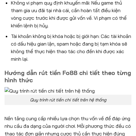
Không vi phạm quy định khuyến mãi: Nếu game thủ
tham gia ưu đãi tại nhà cái, cần hoàn tất điều kiện
vòng cược trước khi được gửi vốn về. Vi phạm có thể
khiến lệnh bị hủy.
Tài khoản không bị khóa hoặc bị giới hạn: Các tài khoản
có dấu hiệu gian lận, spam hoặc đang bị tạm khóa sẽ
không thể thực hiện thao tác cho đến khi được xác
minh lại.
Hướng dẫn rút tiền Fo88 chi tiết theo từng
hình thức
Quy trình rút tiền chi tiết trên hệ thống
Nền tảng cung cấp nhiều lựa chọn thu vốn về để đáp ứng
nhu cầu đa dạng của người chơi. Mỗi phương thức đều có
thao tác đơn giản nhưng cược thủ cần thực hiện đúng