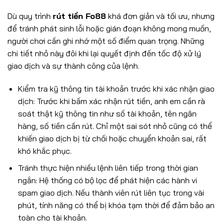
Dù quy trình
rút tiền Fo88
khá đơn giản và tối ưu, nhưng
để tránh phát sinh lỗi hoặc gián đoạn không mong muốn,
người chơi cần ghi nhớ một số điểm quan trọng. Những
chi tiết nhỏ này đôi khi lại quyết định đến tốc độ xử lý
giao dịch và sự thành công của lệnh.
Kiểm tra kỹ thông tin tài khoản trước khi xác nhận giao
dịch: Trước khi bấm xác nhận rút tiền, anh em cần rà
soát thật kỹ thông tin như số tài khoản, tên ngân
hàng, số tiền cần rút. Chỉ một sai sót nhỏ cũng có thể
khiến giao dịch bị từ chối hoặc chuyển khoản sai, rất
khó khắc phục.
Tránh thực hiện nhiều lệnh liên tiếp trong thời gian
ngắn: Hệ thống có bộ lọc để phát hiện các hành vi
spam giao dịch. Nếu thành viên rút liên tục trong vài
phút, tính năng có thể bị khóa tạm thời để đảm bảo an
toàn cho tài khoản.