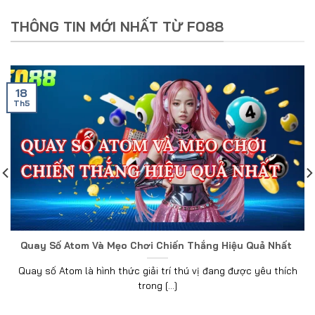
Supervision Commission (GSC). Đây là tổ chức uy
THÔNG TIN MỚI NHẤT TỪ FO88
tín hàng đầu về quản lý cờ bạc giải trí. Do đó tính an
toàn, tin cậy là điều mà bạn hoàn toàn có thể yên
tâm.
18
Ngoài ra, Fo88 còn mang đến kho trò chơi phong
Th5
phú và chất lượng. Toàn bộ đều được cung cấp bởi
những nhà phát hành uy tín, đảm bảo tính an toàn
cao. Tỷ lệ thưởng, giao dịch tài chính hay sự
chuyên nghiệp trong cung cấp dịch vụ cũng là điều
được nhiều khách hàng đánh giá cao. Do đó, tham
gia chơi luôn cho bạn những trải nghiệm hoàn hảo
nhất.
Quay Số Atom Và Mẹo Chơi Chiến Thắng Hiệu Quả Nhất
Sự phát triển và vị thế của Fo88 trên thị
trường
Quay số Atom là hình thức giải trí thú vị đang được yêu thích
trong [...]
Mặc dù mới ra mắt không lâu, chỉ phát triển hơn 5
năm nhưng
Fo88
đã khẳng định tên tuổi mạnh mẽ.