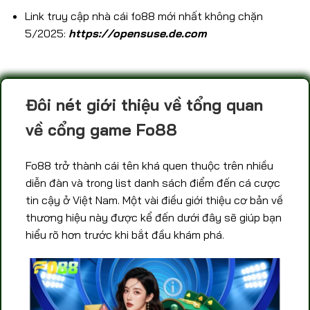
Link truy cập nhà cái fo88 mới nhất không chặn
5/2025:
https://opensuse.de.com
Đôi nét giới thiệu về tổng quan
về cổng game Fo88
Fo88 trở thành cái tên khá quen thuộc trên nhiều
diễn đàn và trong list danh sách điểm đến cá cược
tin cậy ở Việt Nam. Một vài điều giới thiệu cơ bản về
thương hiệu này được kể đến dưới đây sẽ giúp bạn
hiểu rõ hơn trước khi bắt đầu khám phá.