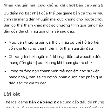
Nhận khuyến mãi cực khủng khi chơi bắn cá xèng 2
Ưu điểm nổi bật nhất của thể loại game bắn cá thú vị này
chính là mang đến khuyến mãi cực khủng cho người chơi.
Bạn có thể tham khảo một số chương trình quà tặng hấp
dẫn của địa chỉ này qua chia sẻ sau đây:
Mức tiền thưởng bắn cá thú vị này có thể hỗ trợ tiền
vốn khá lớn cho thành viên mới tham gia lần đầu.
Chương trình khuyến mãi khi nạp tiền tại website đều
mang đến giá trị cực khủng khi tham gia trò chơi.
Trong trường hợp thành viên trải nghiệm các sự kiện
hàng ngày, bạn sẽ có cơ hội nhận được các phần quà
đặc sắc có giá trị cao.
Lời kết
Thể loại game
bắn cá xèng 2
đã cung cấp đầy đủ những