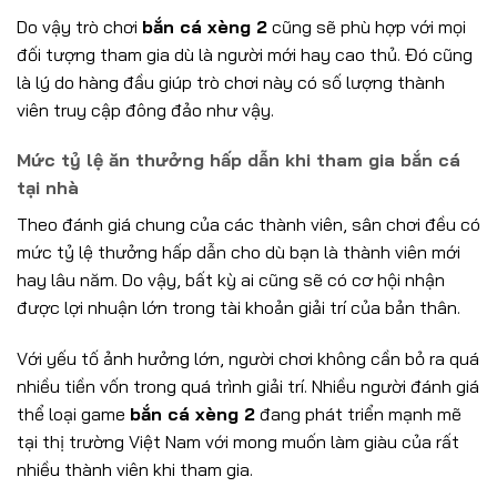
Do vậy trò chơi
bắn cá xèng 2
cũng sẽ phù hợp với mọi
đối tượng tham gia dù là người mới hay cao thủ. Đó cũng
là lý do hàng đầu giúp trò chơi này có số lượng thành
viên truy cập đông đảo như vậy.
Mức tỷ lệ ăn thưởng hấp dẫn khi tham gia bắn cá
tại nhà
Theo đánh giá chung của các thành viên, sân chơi đều có
mức tỷ lệ thưởng hấp dẫn cho dù bạn là thành viên mới
hay lâu năm. Do vậy, bất kỳ ai cũng sẽ có cơ hội nhận
được lợi nhuận lớn trong tài khoản giải trí của bản thân.
Với yếu tố ảnh hưởng lớn, người chơi không cần bỏ ra quá
nhiều tiền vốn trong quá trình giải trí. Nhiều người đánh giá
thể loại game
bắn cá xèng 2
đang phát triển mạnh mẽ
tại thị trường Việt Nam với mong muốn làm giàu của rất
nhiều thành viên khi tham gia.