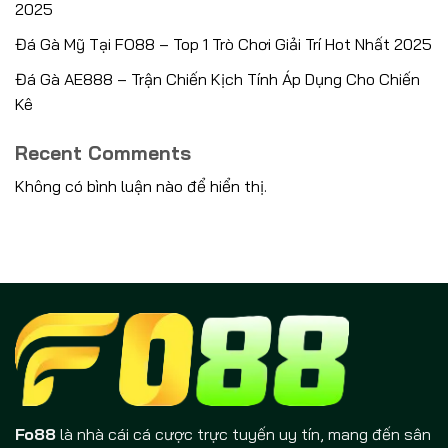
2025
Đá Gà Mỹ Tại FO88 – Top 1 Trò Chơi Giải Trí Hot Nhất 2025
Đá Gà AE888 – Trận Chiến Kịch Tính Áp Dụng Cho Chiến
Kê
Recent Comments
Không có bình luận nào để hiển thị.
Fo88
là nhà cái cá cược trực tuyến uy tín, mang đến sân