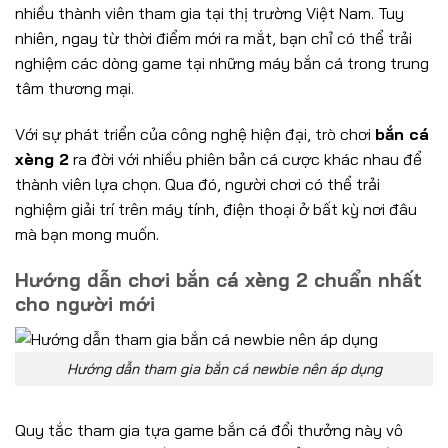
nhiều thành viên tham gia tại thị trường Việt Nam. Tuy
nhiên, ngay từ thời điểm mới ra mắt, bạn chỉ có thể trải
nghiệm các dòng game tại những máy bắn cá trong trung
tâm thương mại.
Với sự phát triển của công nghệ hiện đại, trò chơi
bắn cá
xèng 2
ra đời với nhiều phiên bản cá cược khác nhau để
thành viên lựa chọn. Qua đó, người chơi có thể trải
nghiệm giải trí trên máy tính, điện thoại ở bất kỳ nơi đâu
mà bạn mong muốn.
Hướng dẫn chơi bắn cá xèng 2 chuẩn nhất
cho người mới
Hướng dẫn tham gia bắn cá newbie nên áp dụng
Quy tắc tham gia tựa game bắn cá đổi thưởng này vô