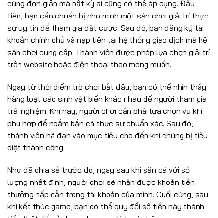
cùng đơn giản mà bất kỳ ai cũng có thể áp dụng. Đầu
tiên, bạn cần chuẩn bị cho mình một sân chơi giải trí thực
sự uy tín để tham gia đặt cược. Sau đó, bạn đăng ký tài
khoản chính chủ và nạp tiền tại hệ thống giao dịch mà hệ
sân chơi cung cấp. Thành viên được phép lựa chọn giải trí
trên website hoặc điện thoại theo mong muốn.
Ngay từ thời điểm trò chơi bắt đầu, bạn có thể nhìn thấy
hàng loạt các sinh vật biển khác nhau để người tham gia
trải nghiệm. Khi này, người chơi cần phải lựa chọn vũ khí
phù hợp để ngắm bắn cá thực sự chuẩn xác. Sau đó,
thành viên nã đạn vào mục tiêu cho đến khi chúng bị tiêu
diệt thành công.
Như đã chia sẻ trước đó, ngay sau khi săn cá với số
lượng nhất định, người chơi sẽ nhận được khoản tiền
thưởng hấp dẫn trong tài khoản của mình. Cuối cùng, sau
khi kết thúc game, bạn có thể quy đổi số tiền này thành