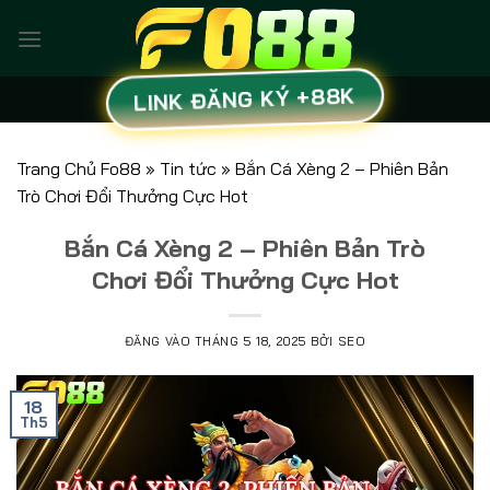
Bỏ
qua
nội
LINK ĐĂNG KÝ +88K
dung
Trang Chủ Fo88
»
Tin tức
»
Bắn Cá Xèng 2 – Phiên Bản
Trò Chơi Đổi Thưởng Cực Hot
Bắn Cá Xèng 2 – Phiên Bản Trò
Chơi Đổi Thưởng Cực Hot
ĐĂNG VÀO
THÁNG 5 18, 2025
BỞI
SEO
18
Th5