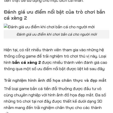
tiền thật để sử dụng cho mục đích cá nhân.
Đánh giá ưu điểm nổi bật của trò chơi bắn
cá xèng 2
Đánh giá ưu điểm khi chơi bắn cá cho người mới
Hiện tại, có rất nhiều thành viên tham gia vào những hệ
thống cổng game để trải nghiệm trò chơi thú vị này. Loại
hình
bắn cá xèng 2
được nhiều thành viên đánh giá cao
thông qua một số ưu điểm nổi bật được liệt kê sau đây:
Trải nghiệm hình ảnh đồ họa chân thực và đẹp mắt
Thể loại game bắn cá tiền đổi thưởng được đầu tư vô
cùng chuyên nghiệp với hình ảnh đồ họa đẹp mắt. Đa số
những trò chơi tại nơi đây được thiết kế dưới dạng 3D
nhằm mang đến trải nghiệm chân thực cho các thành