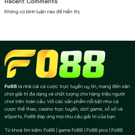
Recent Comments
Không có bình luận nào để hiển thị.
Fo88
là nhà cái cá cược trực tuyến uy tín, mang đến sân
chơi giải trí đa dạng và chất lượng cho hàng triệu người
chơi trên toàn cầu. Với các sản phẩm nổi bật như cá
cược thể thao, casino trực tuyến, slot game, xổ số và
eSports, Fo88 đáp ứng mọi nhu cầu giải trí của bạn.
Từ khoá tìm kiếm: Fo88 | game Fo88 | Fo88 pics | Fo88