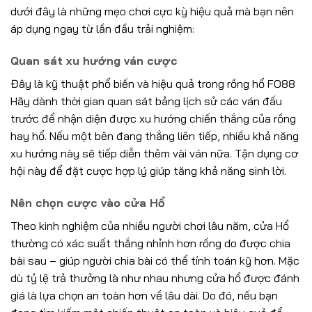
dưới đây là những mẹo chơi cực kỳ hiệu quả mà bạn nên
áp dụng ngay từ lần đầu trải nghiệm:
Quan sát xu hướng ván cược
Đây là kỹ thuật phổ biến và hiệu quả trong rồng hổ FO88
Hãy dành thời gian quan sát bảng lịch sử các ván đấu
trước để nhận diện được xu hướng chiến thắng của rồng
hay hổ. Nếu một bên đang thắng liên tiếp, nhiều khả năng
xu hướng này sẽ tiếp diễn thêm vài ván nữa. Tận dụng cơ
hội này để đặt cược hợp lý giúp tăng khả năng sinh lời.
Nên chọn cược vào cửa Hổ
Theo kinh nghiệm của nhiều người chơi lâu năm, cửa Hổ
thường có xác suất thắng nhỉnh hơn rồng do được chia
bài sau – giúp người chia bài có thể tính toán kỹ hơn. Mặc
dù tỷ lệ trả thưởng là như nhau nhưng cửa hổ được đánh
giá là lựa chọn an toàn hơn về lâu dài. Do đó, nếu bạn