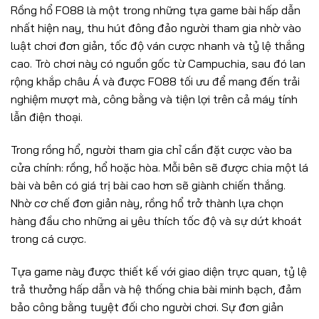
Rồng hổ FO88 là một trong những tựa game bài hấp dẫn
nhất hiện nay, thu hút đông đảo người tham gia nhờ vào
luật chơi đơn giản, tốc độ ván cược nhanh và tỷ lệ thắng
cao. Trò chơi này có nguồn gốc từ Campuchia, sau đó lan
rộng khắp châu Á và được FO88 tối ưu để mang đến trải
nghiệm mượt mà, công bằng và tiện lợi trên cả máy tính
lẫn điện thoại.
Trong rồng hổ, người tham gia chỉ cần đặt cược vào ba
cửa chính: rồng, hổ hoặc hòa. Mỗi bên sẽ được chia một lá
bài và bên có giá trị bài cao hơn sẽ giành chiến thắng.
Nhờ cơ chế đơn giản này, rồng hổ trở thành lựa chọn
hàng đầu cho những ai yêu thích tốc độ và sự dứt khoát
trong cá cược.
Tựa game này được thiết kế với giao diện trực quan, tỷ lệ
trả thưởng hấp dẫn và hệ thống chia bài minh bạch, đảm
bảo công bằng tuyệt đối cho người chơi. Sự đơn giản