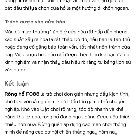
đang tìm kiếm một chiến thuật an toàn và hiệu quả để
bắt đầu thì lựa chọn cửa hổ là một hướng đi khôn ngoan.
Tránh cược vào cửa hòa
Mặc dù mức thưởng 1 ăn 8 ở cửa hòa rất hấp dẫn nhưng
xác suất xảy ra hòa là rất thấp. Do đó, nếu bạn là tân thủ
hoặc đang cố gắng bảo toàn vốn, tốt nhất nên tránh cửa
này. Việc cược hòa nên chỉ được thực hiện khi bạn đã có
kinh nghiệm và nhận thấy dấu hiệu rõ ràng từ bảng lịch sử
ván cược.
Kết luận
Rồng hổ FO88
là trò chơi đơn giản nhưng đầy kịch tính,
phù hợp với cả người mới bắt đầu lẫn game thủ chuyên
nghiệp. Nhờ vào luật chơi rõ ràng, tốc độ nhanh và khả
năng thu lợi cao, rồng hổ đang ngay càng được yêu thích
nhiều hơn nữa. Đừng quên áp dụng các mẹo chơi thông
minh để nâng cao cơ hội chiến thắng ngay hôm nay!