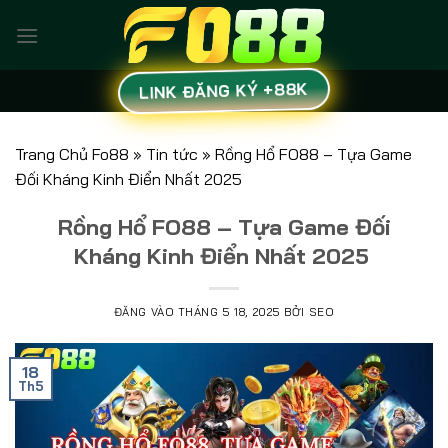
Bỏ
qua
nội
LINK ĐĂNG KÝ +88K
dung
Trang Chủ Fo88
»
Tin tức
»
Rồng Hổ FO88 – Tựa Game
Đối Kháng Kinh Điển Nhất 2025
Rồng Hổ FO88 – Tựa Game Đối
Kháng Kinh Điển Nhất 2025
ĐĂNG VÀO
THÁNG 5 18, 2025
BỞI
SEO
18
Th5