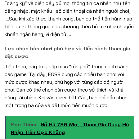
“đăng ký” và điền đầy đủ mọi thông tin cá nhân như tên
đăng nhập, mật khẩu , số điện thoại cá nhân người chơi,
….Sau khi xác thực thành công, bạn có thể tiến hành nạp
tiền cược thông qua các phương thức hỗ trợ như chuyển
khoản ngân hàng, ví điện tử,…
Lựa chọn bàn chơi phù hợp và tiến hành tham gia
đặt cược
Tiếp theo, hãy truy cập mục “rồng hổ” trong danh sách
các game. Tại đây, FO88 cung cấp nhiều bàn chơi với
mức cược khác nhau, phù hợp với từng cấp độ người
chơi. Bạn có thể chọn bàn cược theo sở thích và khả
năng tài chính. Khi ván cược bắt đầu, bạn chỉ cần chọn
một trong ba cửa và đặt mức tiền muốn cược.
Đọc Thêm:
Nổ Hũ 789 Win - Tham Gia Quay Hũ
Nhận Tiền Cực Khủng