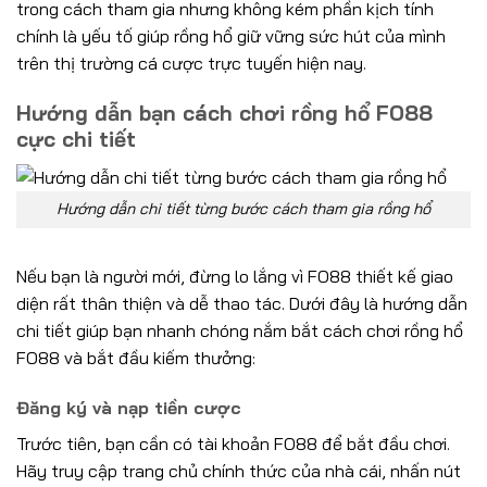
trong cách tham gia nhưng không kém phần kịch tính
chính là yếu tố giúp rồng hổ giữ vững sức hút của mình
trên thị trường cá cược trực tuyến hiện nay.
Hướng dẫn bạn cách chơi rồng hổ FO88
cực chi tiết
Hướng dẫn chi tiết từng bước cách tham gia rồng hổ
Nếu bạn là người mới, đừng lo lắng vì FO88 thiết kế giao
diện rất thân thiện và dễ thao tác. Dưới đây là hướng dẫn
chi tiết giúp bạn nhanh chóng nắm bắt cách chơi rồng hổ
FO88 và bắt đầu kiếm thưởng:
Đăng ký và nạp tiền cược
Trước tiên, bạn cần có tài khoản FO88 để bắt đầu chơi.
Hãy truy cập trang chủ chính thức của nhà cái, nhấn nút